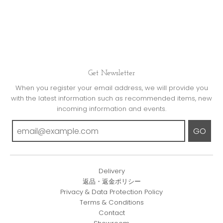
Get Newsletter
When you register your email address, we will provide you
with the latest information such as recommended items, new
incoming information and events.
GO
Delivery
返品・返金ポリシー
Privacy & Data Protection Policy
Terms & Conditions
Contact