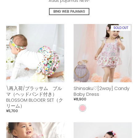
Adult pajamas NEW!
BING WEB: PAJAMAS
SOLD OUT
\再入荷/ブラッサム ブル
Shinsaku♡[2way] Candy
マ（ヘッドバンド付き）
Baby Dress
BLOSSOM BLOOER SET（ク
¥8,900
リーム）
p
¥5,700
i
n
k