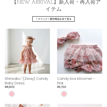
【NEW ARRIVAL】新入荷・再入荷ア
イテム
！クリック！新作商品を全て見る
Shinsaku♡[2way] Candy
Candy box bloomer -
Baby Dress
Pink
¥8,900
¥5,700
P
P
I
I
N
N