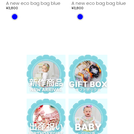
A new eco bag bag blue
A new eco bag bag blue
¥3,800
¥3,800
B
B
L
L
U
U
E
E