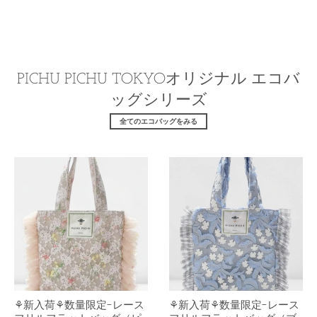
L
L
U
U
E
E
PICHU PICHU TOKYOオリジナル エコバ
ッグシリーズ
全てのエコバッグをみる
⚘新入荷⚘数量限定-レース
⚘新入荷⚘数量限定-レース