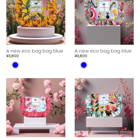
A new eco bag bag blue
A new eco bag bag blue
¥3,800
¥3,800
B
B
L
L
U
U
E
E