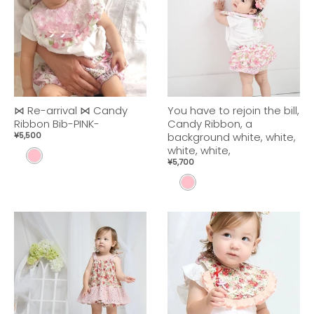
⋈ Re-arrival ⋈ Candy
You have to rejoin the bill,
Ribbon Bib-PINK-
Candy Ribbon, a
¥5,500
background white, white,
white, white,
P
¥5,700
i
P
n
I
k
N
K