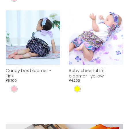
E
I
L
N
L
K
O
W
Candy box bloomer -
Baby cheerful frill
Pink
bloomer -yellow-
¥5,700
¥4,200
P
Y
I
E
N
L
K
L
O
W