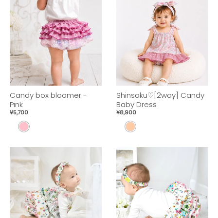
K
K
Candy box bloomer -
Shinsaku♡[2way] Candy
Pink
Baby Dress
¥5,700
¥8,900
P
P
I
E
N
A
K
C
H