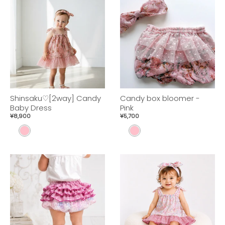
Shinsaku♡[2way] Candy
Candy box bloomer -
Baby Dress
Pink
¥8,900
¥5,700
P
P
I
I
N
N
K
K