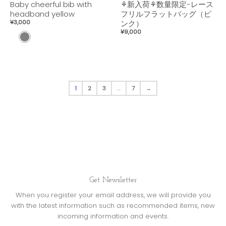
Baby cheerful bib with
⚘新入荷⚘数量限定-レース
e
headband yellow
フリルフラットバッグ（ピ
¥3,000
ンク）
¥9,000
L
i
g
h
t
1
2
3
…
7
→
g
r
e
e
n
x
W
Get Newsletter
h
i
When you register your email address, we will provide you
with the latest information such as recommended items, new
t
incoming information and events.
e