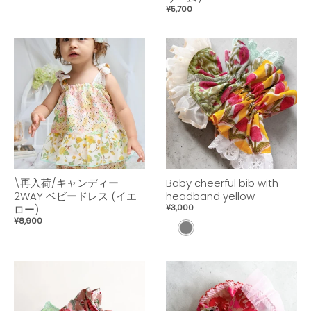
¥5,700
\再入荷/キャンディー
Baby cheerful bib with
2WAY ベビードレス (イエ
headband yellow
ロー)
¥3,000
¥8,900
Y
e
l
l
o