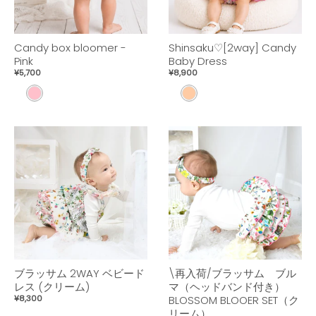
Candy box bloomer -
Shinsaku♡[2way] Candy
Pink
Baby Dress
¥5,700
¥8,900
P
P
I
E
N
A
K
C
H
ブラッサム 2WAY ベビード
\再入荷/ブラッサム ブル
レス (クリーム)
マ（ヘッドバンド付き）
¥8,300
BLOSSOM BLOOER SET（ク
リーム）