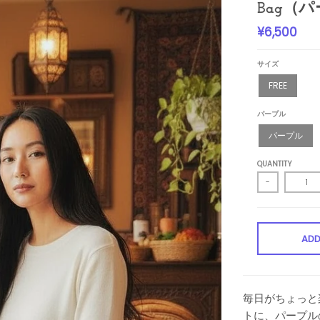
Bag（
¥6,500
サイズ
FREE
パープル
パープル
QUANTITY
-
ADD
毎日がちょっと楽し
トに、パープル