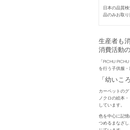
日本の品質検
品のみお取り
生産者も
消費活動
「PICHU P
を行う子供服・
「幼いこ
カーペットのグ
ノクロの絵本・
しています。
色を中心に記憶
つめるまなざし
じています。