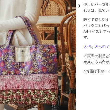
優しいパープル
わせは、見てい
軽くて持ちやす
バッグにもぴっ
A4サイズもす
す。
大切な方へのギ
※実際の製品と
が異なる場合が
○お届け予定：