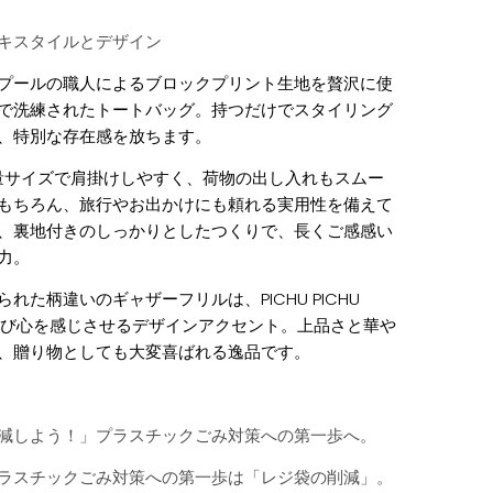
キスタイルとデザイン
プールの職人によるブロックプリント生地を贅沢に使
で洗練されたトートバッグ。持つだけでスタイリング
、特別な存在感を放ちます。
容量サイズで肩掛けしやすく、荷物の出し入れもスムー
もちろん、旅行やお出かけにも頼れる実用性を備えて
、裏地付きのしっかりとしたつくりで、長くご感感い
力。
れた柄違いのギャザーフリルは、PICHU PICHU
い遊び心を感じさせるデザインアクセント。上品さと華や
、贈り物としても大変喜ばれる逸品です。
減しよう！」プラスチックごみ対策への第一歩へ。
ラスチックごみ対策への第一歩は「レジ袋の削減」。