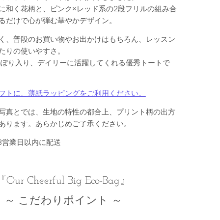
に和く花柄と、ピンク×レッド系の2段フリルの組み合
るだけで心が弾む華やかデザイン。
く、普段のお買い物やお出かけはもちろん、レッスン
たりの使いやすさ。
っぽり入り、デイリーに活躍してくれる優秀トートで
フトに、薄紙ラッピングをご利用ください。
写真とでは、生地の特性の都合上、プリント柄の出方
あります。あらかじめご了承ください。
 3営業日以内に配送
『Our Cheerful Big Eco-Bag』
～ こだわりポイント ～