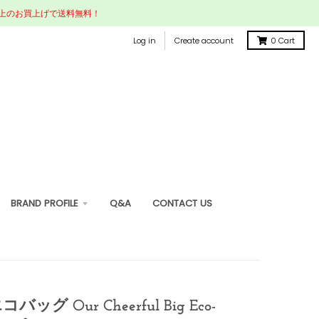
円以上のお買上げで送料無料！
Log in
Create account
0
Cart
BRAND PROFILE
Q&A
CONTACT US
ッグ Our Cheerful Big Eco-