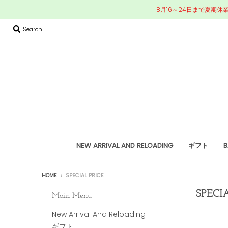
8月16～24日まで夏期休
Search
NEW ARRIVAL AND RELOADING
ギフト
B
HOME
›
SPECIAL PRICE
SPECI
Main Menu
New Arrival And Reloading
ギフト