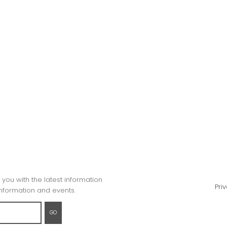
you with the latest information
Pri
formation and events.
GO