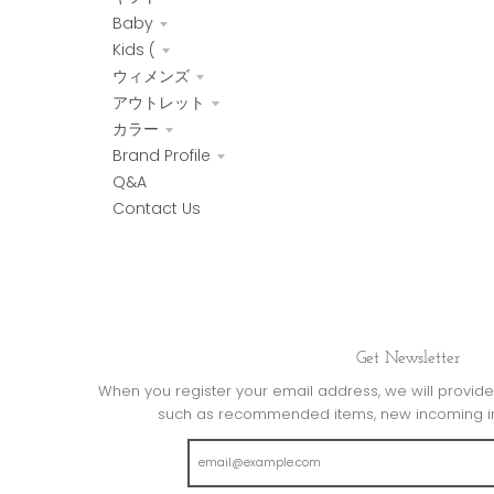
Baby
Kids (
ウィメンズ
アウトレット
カラー
Brand Profile
Q&A
Contact Us
Get Newsletter
When you register your email address, we will provide 
such as recommended items, new incoming in