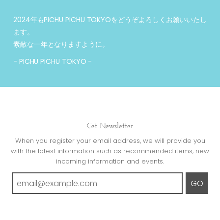
2024年もPICHU PICHU TOKYOをどうぞよろしくお願いいたし
ます。
素敵な一年となりますように。
- PICHU PICHU TOKYO -
Get Newsletter
When you register your email address, we will provide you
with the latest information such as recommended items, new
incoming information and events.
GO