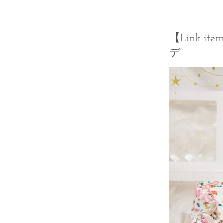
【Link ite
デ