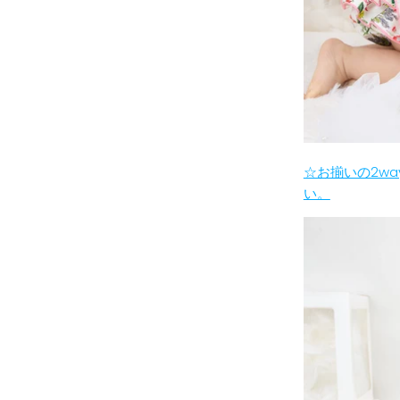
☆お揃いの2w
い。