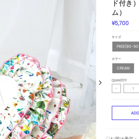
ド付き）B
ム）
¥5,700
サイズ
FREE(80-9
カラー
CREAM
QUANTITY
-
ADD
〇お届け予定：