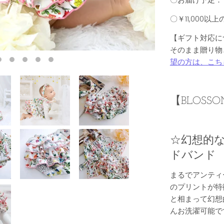
〇
￥11,000
【ギフト対応に
そのまま贈り物
望の方は、こち
【BLOSSOM
☆幻想的
ドバンド
まるでアンティ
のプリントが特徴
と相まって幻想
んお洗濯可能で